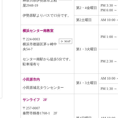
神奈川県伊勢原市上粕
屋2948-19
PM 3:30 ～ 
第2・4金曜日
PM 6:00 ～ 
伊勢原駅よりバスで15分です。
第2土曜日
AM 10:00 
横浜センター南教室
PM 1:00 ～
〒224-0003
横浜市都築区茅ヶ崎中
央54-7
第1・3火曜日
センター南駅から徒歩5分です。
PM 2:30 ～
駐車場有り
AM 10:00 
小田原市内
第1・3土曜日
小田原城北タウンセンター
PM 1:30 ～ 
サンライフ 2F
〒257-0007
秦野市鶴巻1768-1 2F