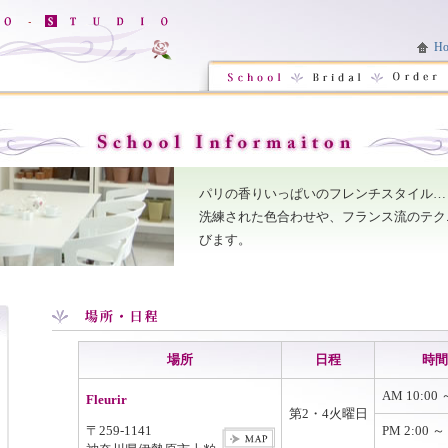
H
パリの香りいっぱいのフレンチスタイル…
洗練された色合わせや、フランス流のテク
びます。
場所
日程
時間
AM 10:00 
Fleurir
第2・4火曜日
〒259-1141
PM 2:00 ～ 