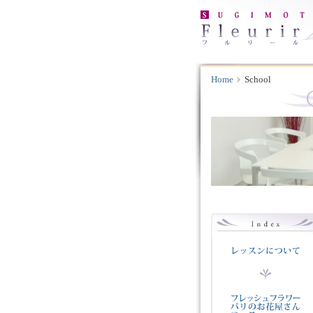
Home
School